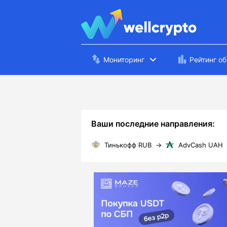
Мониторинг
Рейтинг о
Ваши последние направления:
Тинькофф RUB
→
AdvCash UAH