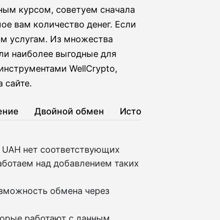
ным курсом, советуем сначала
мое вам количество денег. Если
им услугам. Из множества
ли наиболее выгодные для
инструментами WellCrypto,
 сайте.
ение
Двойной обмен
История
 UAH нет соответствующих
аботаем над добавлением таких
озможность обмена через
торые работают с данным