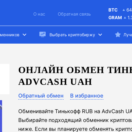
BTC
64
О нас
Обратная связь
GRAM
1
бменников
Выбрать криптобиржу
Луч
ОНЛАЙН ОБМЕН ТИН
ADVCASH UAH
Обратный обмен
В избранное
Обменивайте Тинькофф RUB на AdvCash U
Выбирайте подходящий обменник криптова
ниже. Если вы планируете обменять крипт