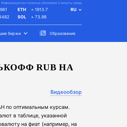
Информация на странице обновлена 3 минуты назад
961
ETH
1913.7
RU
.3482
SOL
73.98
шие биржи
Образование
ЬКОФФ RUB НА
Видеообзор
AH по оптимальным курсам.
лют в таблице, указанной
овалюту на фиат (например, на