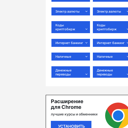
Электр.валюты
Электр.валюты
Коды
Коды
криптобирж
криптобирж
Интернет банкинг
Интернет банкинг
Наличные
Наличные
Денежные
Денежные
переводы
переводы
Расширение
для Chrome
лучшие курсы и обменники
УСТАНОВИТЬ