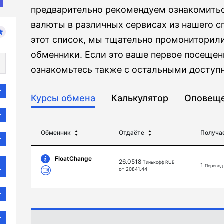
предварительно рекомендуем ознакомитьс
валюты в различных сервисах из нашего с
этот список, мы тщательно промониторил
обменники. Если это ваше первое посещен
ознакомьтесь также с остальными доступн
Курсы обмена
Калькулятор
Оповещ
Обменник
Отдаёте
Получа
FloatChange
26.0518
Тинькофф RUB
1
Перевод
от 20841.44