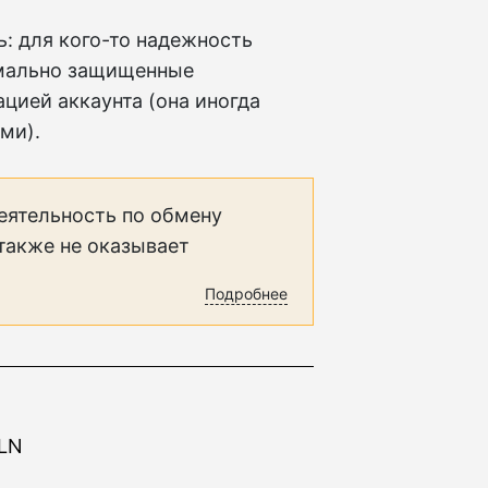
: для кого-то надежность
имально защищенные
цией аккаунта (она иногда
ми).
еятельность по обмену
 также не оказывает
Подробнее
PLN