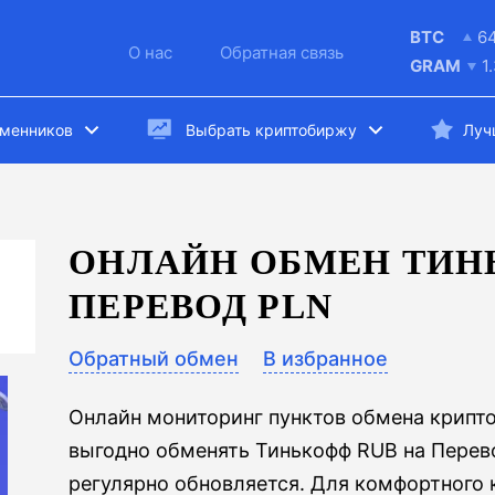
BTC
6
О нас
Обратная связь
GRAM
1
бменников
Выбрать криптобиржу
Луч
ОНЛАЙН ОБМЕН ТИН
ПЕРЕВОД PLN
Обратный обмен
В избранное
Онлайн мониторинг пунктов обмена крипт
выгодно обменять Тинькофф RUB на Перево
регулярно обновляется. Для комфортного