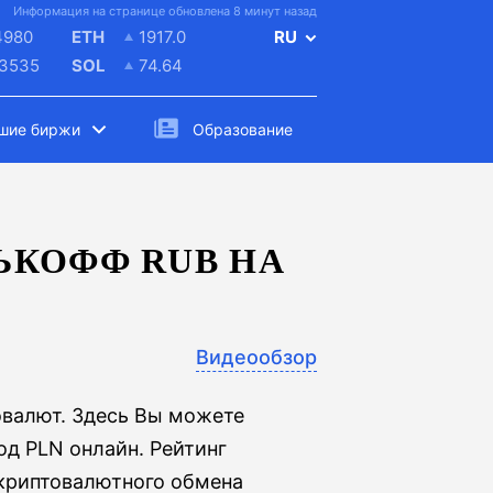
Информация на странице обновлена 8 минут назад
4980
ETH
1917.0
RU
.3535
SOL
74.64
шие биржи
Образование
ЬКОФФ RUB НА
Видеообзор
овалют. Здесь Вы можете
д PLN онлайн. Рейтинг
 криптовалютного обмена