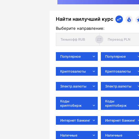
Найти наилучший курс
Выберите направление:
Популярное
Популярное
Криптовалюты
Криптовалюты
Электр.валюты
Электр.валюты
Коды
Коды
криптобирж
криптобирж
Интернет банкинг
Интернет банкинг
Наличные
Наличные