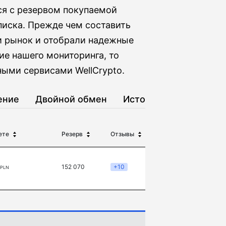
я с резервом покупаемой
писка. Прежде чем составить
и рынок и отобрали надежные
ие нашего мониторинга, то
ыми сервисами WellCrypto.
ение
Двойной обмен
История
ете
Резерв
Отзывы
152 070
+10
 PLN