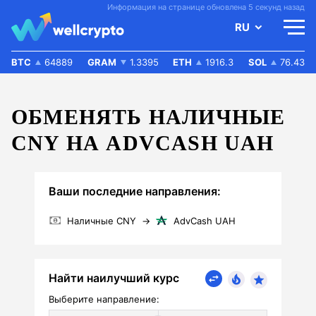
Информация на странице обновлена 5 секунд назад
RU
BTC
64889
GRAM
1.3395
ETH
1916.3
SOL
76.43
ОБМЕНЯТЬ НАЛИЧНЫЕ
CNY НА ADVCASH UAH
Ваши последние направления:
Наличные CNY
→
AdvCash UAH
Найти наилучший курс
Выберите направление: