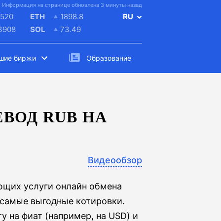
Информация на странице обновлена 3 минуты назад
520
ETH
1898.8
RU
.3908
SOL
73.49
шие биржи
Образование
ВОД RUB НА
Видеообзор
ющих услуги онлайн обмена
 самые выгодные котировки.
у на фиат (например, на USD) и