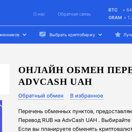
BTC
64
О нас
Обратная связь
GRAM
1
бменников
Выбрать криптобиржу
Луч
ОНЛАЙН ОБМЕН ПЕРЕ
ADVCASH UAH
Обратный обмен
В избранное
Перечень обменных пунктов, предоставля
Перевод RUB на AdvCash UAH . Выбирайте
Если вы планируете обменять криптовалют