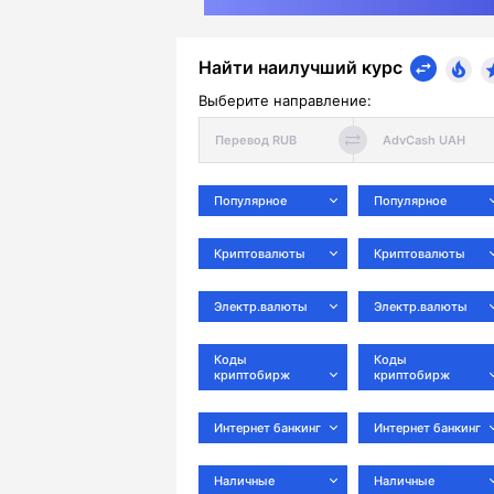
Найти наилучший курс
Выберите направление:
Популярное
Популярное
Криптовалюты
Криптовалюты
Электр.валюты
Электр.валюты
Коды
Коды
криптобирж
криптобирж
Интернет банкинг
Интернет банкинг
Наличные
Наличные