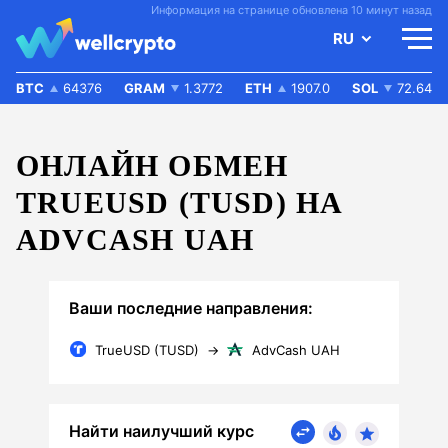
Информация на странице обновлена 10 минут назад
RU
BTC
64376
GRAM
1.3772
ETH
1907.0
SOL
72.64
ОНЛАЙН ОБМЕН
TRUEUSD (TUSD) НА
ADVCASH UAH
Ваши последние направления:
TrueUSD (TUSD)
→
AdvCash UAH
Найти наилучший курс