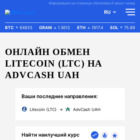
Информация на странице обновлена 8 минут назад
RU
BTC
64933
GRAM
1.3612
ETH
1917.4
SOL
75.89
ОНЛАЙН ОБМЕН
LITECOIN (LTC) НА
ADVCASH UAH
Ваши последние направления:
Litecoin (LTC)
→
AdvCash UAH
Найти наилучший курс