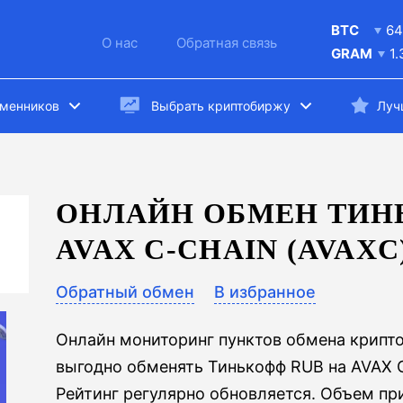
BTC
64
О нас
Обратная связь
GRAM
1
бменников
Выбрать криптобиржу
Луч
ОНЛАЙН ОБМЕН ТИН
AVAX C-CHAIN (AVAXC
Обратный обмен
В избранное
Онлайн мониторинг пунктов обмена крипт
выгодно обменять Тинькофф RUB на AVAX C
Рейтинг регулярно обновляется. Объем 