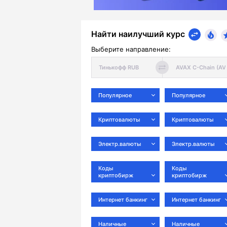
Найти наилучший курс
Выберите направление:
Популярное
Популярное
Криптовалюты
Криптовалюты
Электр.валюты
Электр.валюты
Коды
Коды
криптобирж
криптобирж
Интернет банкинг
Интернет банкинг
Наличные
Наличные