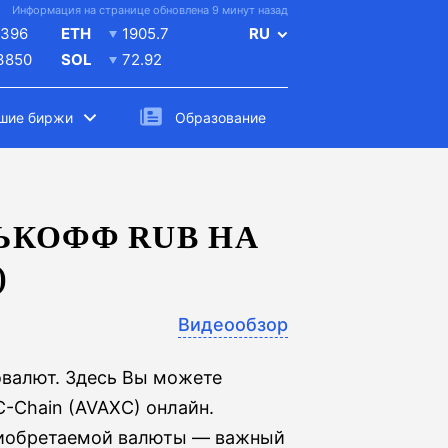
Информация на странице обновлена 9 минут назад
396
ETH
1905.7
RU
.3850
SOL
72.92
шие биржи
Образование
ЬКОФФ RUB НА
)
Видеообзор
овалют. Здесь Вы можете
-Chain (AVAXC) онлайн.
приобретаемой валюты — важный