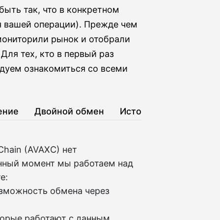
быть так, что в конкретном
я вашей операции). Прежде чем
мониторили рынок и отобрали
Для тех, кто в первый раз
дуем ознакомиться со всеми
ение
Двойной обмен
История
hain (AVAXC) нет
нный момент мы работаем над
е:
озможность обмена через
торые работают с данным