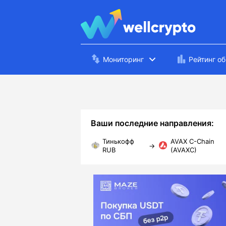
Мониторинг
Рейтинг о
Ваши последние направления:
Тинькофф
AVAX C-Chain
→
RUB
(AVAXC)