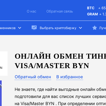
BTC
65
О нас
Обратная связь
GRAM
1
бменников
Выбрать криптобиржу
Луч
ОНЛАЙН ОБМЕН ТИН
VISA/MASTER BYN
YN
Обратный обмен
В избранное
Не знаете, где найти выгодные онлайн об
подготовили для вас список лучших серви
на Visa/Master BYN . При определении опт