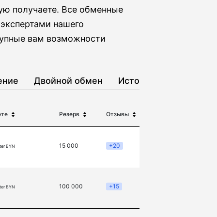
ую получаете. Все обменные
 экспертами нашего
тупные вам возможности
ение
Двойной обмен
История
ете
Резерв
Отзывы
15 000
+20
ter BYN
100 000
+15
ter BYN