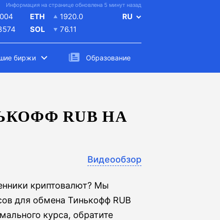
Информация на странице обновлена 5 минут назад
004
ETH
1920.0
RU
.3574
SOL
76.11
шие биржи
Образование
ЬКОФФ RUB НА
Видеообзор
менники криптовалют? Мы
сов для обмена Тинькофф RUB
имального курса, обратите