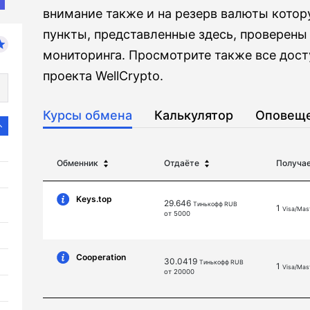
внимание также и на резерв валюты котор
пункты, представленные здесь, проверены
мониторинга. Просмотрите также все дос
проекта WellCrypto.
Курсы обмена
Калькулятор
Оповещ
Обменник
Отдаёте
Получа
Keys.top
29.646
Тинькофф RUB
1
Visa/Mas
от 5000
Cooperation
30.0419
Тинькофф RUB
1
Visa/Mas
от 20000