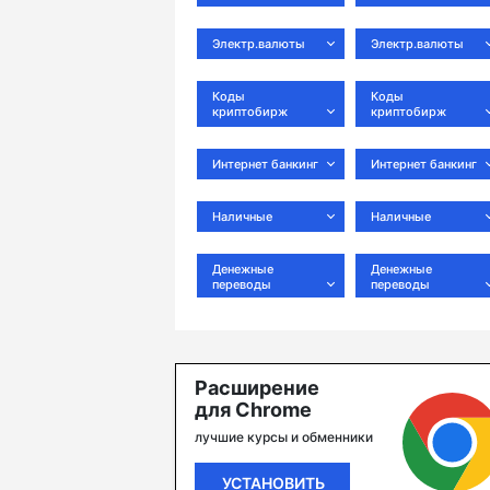
Электр.валюты
Электр.валюты
Коды
Коды
криптобирж
криптобирж
Интернет банкинг
Интернет банкинг
Наличные
Наличные
Денежные
Денежные
переводы
переводы
Расширение
для Chrome
лучшие курсы и обменники
УСТАНОВИТЬ