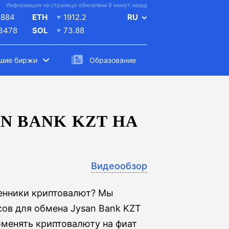
Информация на странице обновлена 8 минут назад
4884
ETH
1912.2
RU
.3478
SOL
73.88
шие биржи
Образование
N BANK KZT НА
Видеообзор
менники криптовалют? Мы
сов для обмена Jysan Bank KZT
обменять криптовалюту на фиат