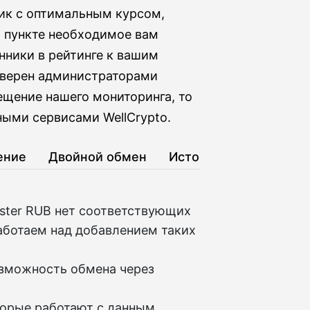
ник с оптимальным курсом,
м пункте необходимое вам
нники в рейтинге к вашим
оверен администраторами
ещение нашего мониторинга, то
ыми сервисами WellCrypto.
ение
Двойной обмен
История
ster RUB нет соответствующих
аботаем над добавлением таких
озможность обмена через
торые работают с данным