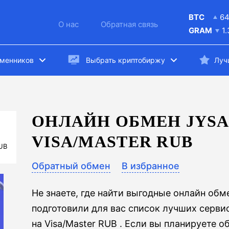
BTC
6
О нас
Обратная связь
GRAM
1
бменников
Выбрать криптобиржу
Луч
ОНЛАЙН ОБМЕН JYSA
VISA/MASTER RUB
UB
Обратный обмен
В избранное
Не знаете, где найти выгодные онлайн об
подготовили для вас список лучших серви
на Visa/Master RUB . Если вы планируете 