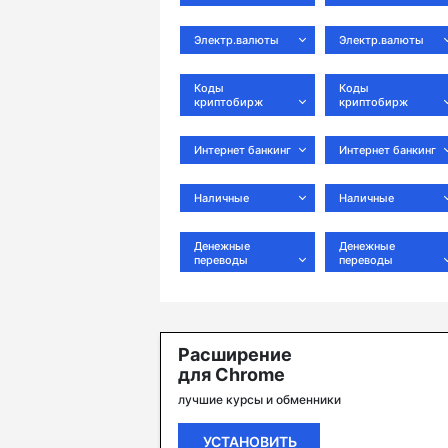
Электр.валюты
Электр.валюты
Коды
Коды
криптобирж
криптобирж
Интернет банкинг
Интернет банкинг
Наличные
Наличные
Денежные
Денежные
переводы
переводы
Расширение
для Chrome
лучшие курсы и обменники
УСТАНОВИТЬ