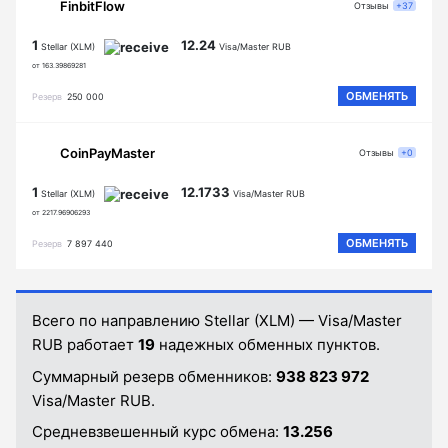
FinbitFlow
Отзывы
+37
1
12.24
Stellar (XLM)
Visa/Master RUB
от 163.39869281
ОБМЕНЯТЬ
Резерв
250 000
CoinPayMaster
Отзывы
+0
1
12.1733
Stellar (XLM)
Visa/Master RUB
от 2217.96906293
ОБМЕНЯТЬ
Резерв
7 897 440
Всего по направлению Stellar (XLM) — Visa/Master
RUB работает
19
надежных обменных пунктов.
Суммарный резерв обменников:
938 823 972
Visa/Master RUB.
Средневзвешенный курс обмена:
13.256