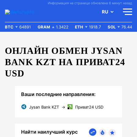
Информация на странице обновлена 6 минут назад
RU
BTC
64891
GRAM
1.3422
ETH
1918.7
SOL
76.44
ОНЛАЙН ОБМЕН JYSAN
BANK KZT НА ПРИВАТ24
USD
Ваши последние направления:
Jysan Bank KZT
→
Приват24 USD
Найти наилучший курс