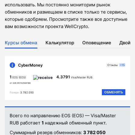
использовать. Мы постоянно мониторим рынок
обменников и размещаем в списке только те сервисы,
которые одобряем. Просмотрите также все доступные
вам возможности проекта WellCrypto.
Курсы обмена
Калькулятор
Оповещение
Двойн
CyberMoney
Отзывы
+15
1
4.3791
EOS (EOS)
Visa/Master RUB
от 228.35742504168
ОБМЕНЯТЬ
Резерв
3 782 050
Всего по направлению EOS (EOS) — Visa/Master
RUB работает
1
надежный обменный пункт.
Суммарный резерв обменников:
3 782 050