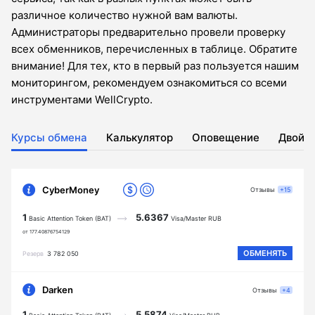
различное количество нужной вам валюты.
Администраторы предварительно провели проверку
всех обменников, перечисленных в таблице. Обратите
внимание! Для тех, кто в первый раз пользуется нашим
мониторингом, рекомендуем ознакомиться со всеми
инструментами WellCrypto.
Курсы обмена
Калькулятор
Оповещение
Двойн
CyberMoney
Отзывы
+15
1
5.6367
Basic Attention Token (BAT)
Visa/Master RUB
от 177.40876754129
ОБМЕНЯТЬ
Резерв
3 782 050
Darken
Отзывы
+4
1
5.5874