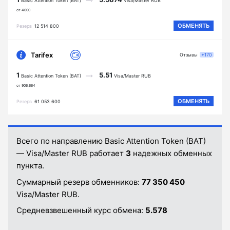
Basic Attention Token (BAT)
Visa/Master RUB
от 4000
ОБМЕНЯТЬ
Резерв
12 514 800
Tarifex
Отзывы
+170
1
5.51
Basic Attention Token (BAT)
Visa/Master RUB
от 906.664
ОБМЕНЯТЬ
Резерв
61 053 600
Всего по направлению Basic Attention Token (BAT)
— Visa/Master RUB работает
3
надежных обменных
пункта.
Суммарный резерв обменников:
77 350 450
Visa/Master RUB.
Средневзвешенный курс обмена:
5.578