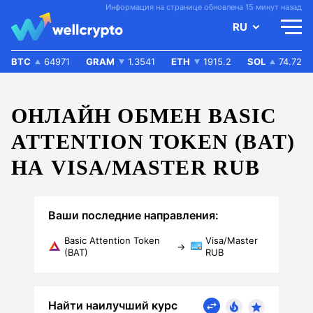
Информация на странице обновлена 15 минут назад
RU
BTC
64971
GRAM
1.3541
ETH
1915.2
SOL
74.72
ОНЛАЙН ОБМЕН BASIC
ATTENTION TOKEN (BAT)
НА VISA/MASTER RUB
Ваши последние направления:
Basic Attention Token
Visa/Master
→
(BAT)
RUB
Найти наилучший курс