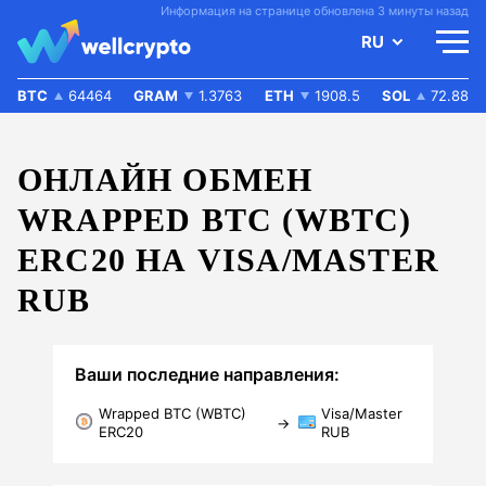
Информация на странице обновлена 3 минуты назад
RU
BTC
64464
GRAM
1.3763
ETH
1908.5
SOL
72.88
ОНЛАЙН ОБМЕН
WRAPPED BTC (WBTC)
ERC20 НА VISA/MASTER
RUB
Ваши последние направления:
Wrapped BTC (WBTC)
Visa/Master
→
ERC20
RUB