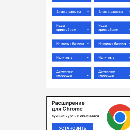
Электр.валюты
Электр.валюты
Коды
Коды
криптобирж
криптобирж
Интернет банкинг
Интернет банкинг
Наличные
Наличные
Денежные
Денежные
переводы
переводы
Расширение
для Chrome
лучшие курсы и обменники
УСТАНОВИТЬ