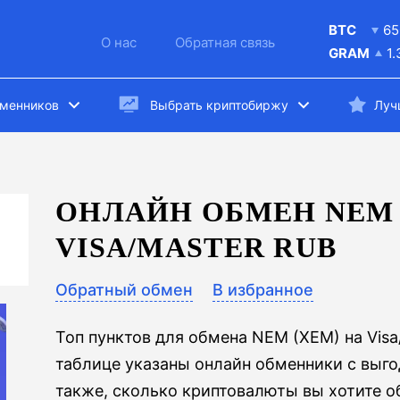
BTC
65
О нас
Обратная связь
GRAM
1
бменников
Выбрать криптобиржу
Луч
ОНЛАЙН ОБМЕН NEM 
VISA/MASTER RUB
Обратный обмен
В избранное
Топ пунктов для обмена NEM (XEM) на Visa
таблице указаны онлайн обменники с выг
также, сколько криптовалюты вы хотите об