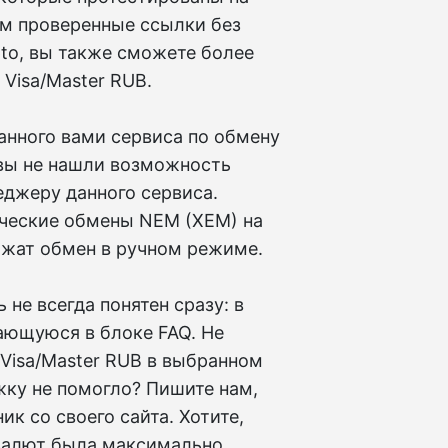
м проверенные ссылки без
pto, вы также сможете более
Visa/Master RUB.
ранного вами сервиса по обмену
 вы не нашли возможность
еджеру данного сервиса.
тические обмены NEM (XEM) на
ожат обмен в ручном режиме.
не всегда понятен сразу: в
ающуюся в блоке FAQ. Не
Visa/Master RUB в выбранном
жку не помогло? Пишите нам,
к со своего сайта. Хотите,
валют была максимально