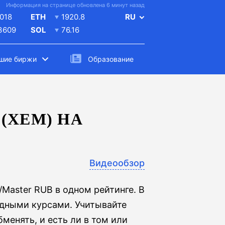
Информация на странице обновлена 6 минут назад
018
ETH
1920.8
RU
.3609
SOL
76.16
шие биржи
Образование
(XEM) НА
Видеообзор
/Master RUB в одном рейтинге. В
одными курсами. Учитывайте
менять, и есть ли в том или