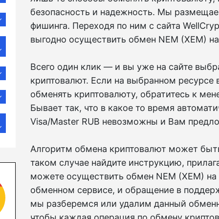
безопасность и надежность. Мы размещае
фишинга. Переходя по ним с сайта WellCry
выгодно осуществить обмен NEM (XEM) на 
Всего один клик — и вы уже на сайте выб
криптовалют. Если на выбранном ресурсе
обменять криптовалюту, обратитесь к мен
Бывает так, что в какое то время автома
Visa/Master RUB невозможны и Вам предл
Алгоритм обмена криптовалют может быть 
таком случае найдите инструкцию, прилаг
можете осуществить обмен NEM (XEM) на 
обменном сервисе, и обращение в поддер
мы разберемся или удалим данный обменни
чтобы каждая операция по обмену крипто