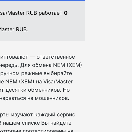
sa/Master RUB работает
0
Master RUB.
риптовалют — ответственное
очередь. Для обмена NEM (XEM)
о ручном режиме выбирайте
е NEM (XEM) на Visa/Master
ют десятки обменников. Но
нарваться на мошенников.
ерты изучают каждый сервис
 В нашем списке Вы найдете
 которые протестированы на