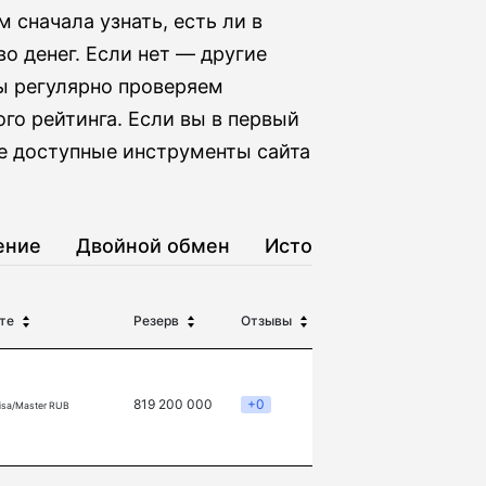
 сначала узнать, есть ли в
о денег. Если нет — другие
ы регулярно проверяем
го рейтинга. Если вы в первый
е доступные инструменты сайта
ение
Двойной обмен
История
те
Резерв
Отзывы
819 200 000
+0
isa/Master RUB