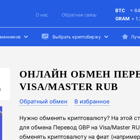
BTC
6
О нас
Обратная связь
GRAM
1
бменников
Выбрать криптобиржу
Луч
ОНЛАЙН ОБМЕН ПЕРЕ
VISA/MASTER RUB
B
Обратный обмен
В избранное
Нужно обменять криптовалюту? На этой с
для обмена Перевод GBP на Visa/Master RU
обменять криптовалюту на фиат (например