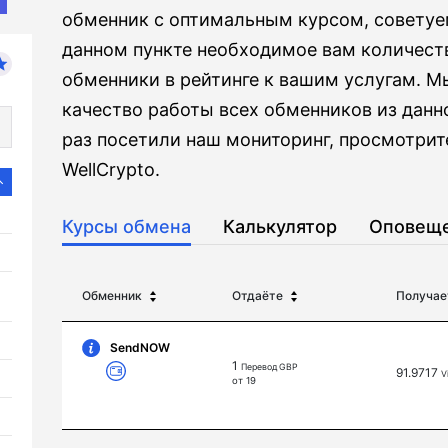
обменник с оптимальным курсом, советуем
данном пункте необходимое вам количеств
обменники в рейтинге к вашим услугам. М
качество работы всех обменников из данно
раз посетили наш мониторинг, просмотрит
WellCrypto.
Курсы обмена
Калькулятор
Оповещ
Обменник
Отдаёте
Получае
SendNOW
1
Перевод GBP
91.9717
V
от 19