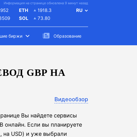
Информация на странице обновлена 9 минут назад
4952
ETH
1918.3
RU
.3509
SOL
73.80
шие биржи
Образование
ВОД GBP НА
Видеообзор
транице Вы найдете сервисы
B онлайн. Если вы планируете
, на USD) и уже выбрали