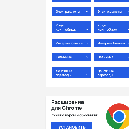
Электр.валюты
Электр.валюты
Коды
Коды
криптобирж
криптобирж
Интернет банкинг
Интернет банкинг
Наличные
Наличные
Денежные
Денежные
переводы
переводы
Расширение
для Chrome
лучшие курсы и обменники
УСТАНОВИТЬ