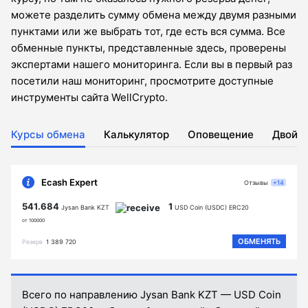
можете разделить сумму обмена между двумя разными
пунктами или же выбрать тот, где есть вся сумма. Все
обменные пункты, представленные здесь, проверены
экспертами нашего мониторинга. Если вы в первый раз
посетили наш мониторинг, просмотрите доступные
инструменты сайта WellCrypto.
Курсы обмена
Калькулятор
Оповещение
Двойн
Ecash Expert
Отзывы
+14
541.684
1
Jysan Bank KZT
USD Coin (USDC) ERC20
от 100000
ОБМЕНЯТЬ
Резерв
1 389 720
Всего по направлению Jysan Bank KZT — USD Coin