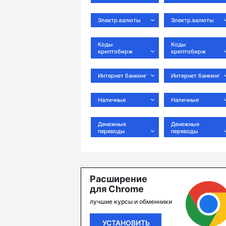
Электр.валюты
Электр.валюты
Коды
Коды
криптобирж
криптобирж
Интернет банкинг
Интернет банкинг
Наличные
Наличные
Денежные
Денежные
переводы
переводы
Расширение
для Chrome
лучшие курсы и обменники
УСТАНОВИТЬ