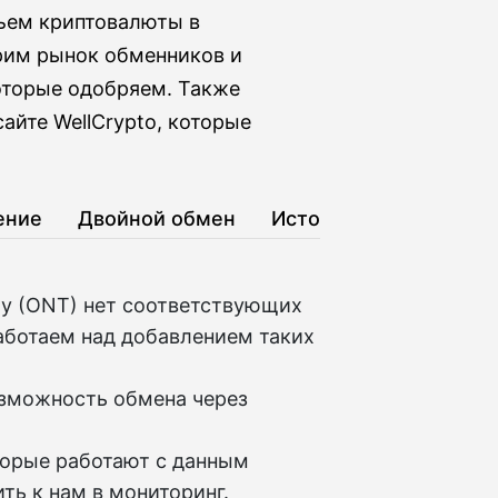
бъем криптовалюты в
рим рынок обменников и
оторые одобряем. Также
айте WellCrypto, которые
ение
Двойной обмен
История
gy (ONT) нет соответствующих
аботаем над добавлением таких
озможность обмена через
торые работают с данным
ть к нам в мониторинг.