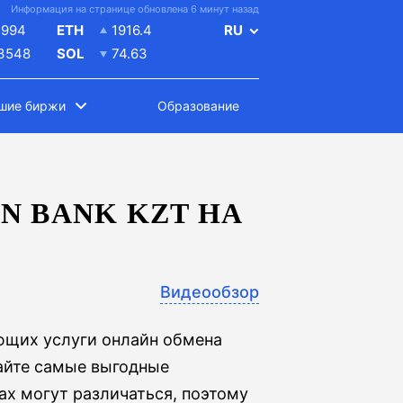
Информация на странице обновлена 6 минут назад
4994
ETH
1916.4
RU
.3548
SOL
74.63
шие биржи
Образование
N BANK KZT НА
Видеообзор
ющих услуги онлайн обмена
райте самые выгодные
х могут различаться, поэтому