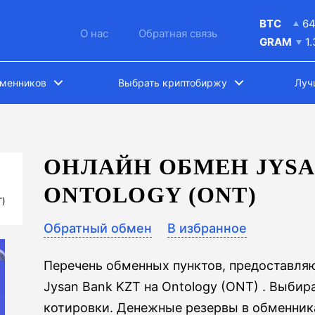
BTC
6
О нас
Обратная связь
GRAM
1
бменников
Выбрать криптобиржу
Луч
ОНЛАЙН ОБМЕН JYSA
ONTOLOGY (ONT)
T)
Обратный обмен
В избранное
Перечень обменных пунктов, предоставля
Jysan Bank KZT на Ontology (ONT) . Выби
котировки. Денежные резервы в обменника