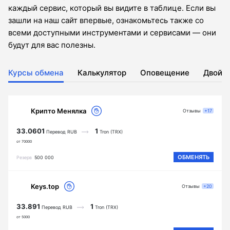
каждый сервис, который вы видите в таблице. Если вы
зашли на наш сайт впервые, ознакомьтесь также со
всеми доступными инструментами и сервисами — они
будут для вас полезны.
Курсы обмена
Калькулятор
Оповещение
Двойн
Крипто Менялка
Отзывы
+17
33.0601
1
Перевод RUB
Tron (TRX)
от 70000
ОБМЕНЯТЬ
Резерв
500 000
Keys.top
Отзывы
+20
33.891
1
Перевод RUB
Tron (TRX)
от 5000