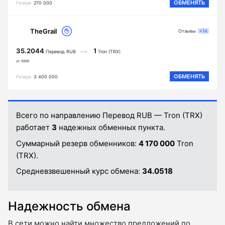
ОБМЕНЯТЬ
Резерв
270 000
TheGrail
Отзывы
+14
35.2044
1
Перевод RUB
Tron (TRX)
от 5000
ОБМЕНЯТЬ
Резерв
3 400 000
Всего по направлению Перевод RUB — Tron (TRX)
работает
3
надежных обменных пункта.
Суммарный резерв обменников:
4 170 000
Tron
(TRX).
Средневзвешенный курс обмена:
34.0518
Надежность обмена
В сети можно найти множество предложений по