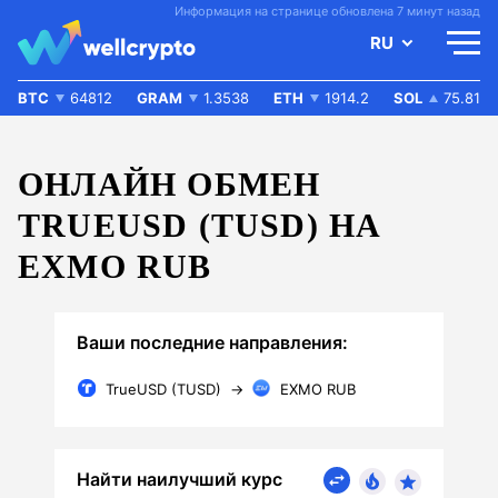
Информация на странице обновлена 7 минут назад
RU
BTC
64812
GRAM
1.3538
ETH
1914.2
SOL
75.81
ОНЛАЙН ОБМЕН
TRUEUSD (TUSD) НА
EXMO RUB
Ваши последние направления:
TrueUSD (TUSD)
→
EXMO RUB
Найти наилучший курс