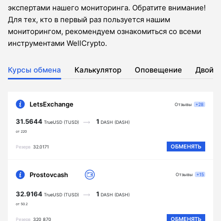
экспертами нашего мониторинга. Обратите внимание!
Для тех, кто в первый раз пользуется нашим
мониторингом, рекомендуем ознакомиться со всеми
инструментами WellCrypto.
Курсы обмена
Калькулятор
Оповещение
Двойн
LetsExchange
Отзывы
+28
31.5644
1
TrueUSD (TUSD)
DASH (DASH)
от 220
ОБМЕНЯТЬ
Резерв
32.0171
Prostovcash
Отзывы
+15
32.9164
1
TrueUSD (TUSD)
DASH (DASH)
от 50.2
ОБМЕНЯТЬ
Резерв
320 870