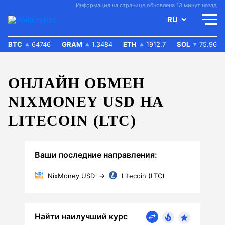
Информация на странице обновлена 13 минут назад
RU
BTC
64746
GRAM
1.3484
ETH
1912.7
SOL
75.96
ОНЛАЙН ОБМЕН
NIXMONEY USD НА
LITECOIN (LTC)
Ваши последние направления:
NixMoney USD
→
Litecoin (LTC)
Найти наилучший курс