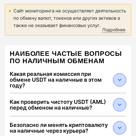
Сайт мониторинга не осуществляет деятельность
по обмену валют, токенов или других активов а
также не оказывает финансовых услуг.
Подробнее
НАИБОЛЕЕ ЧАСТЫЕ ВОПРОСЫ
ПО НАЛИЧНЫМ ОБМЕНАМ
Какая реальная комиссия при
обмене USDT на наличные в этом
году?
В 2026 году средняя суммарная комиссия
Как проверить чистоту USDT (AML)
составляет от 0.5% до 2.5%. Она складывается
перед обменом на наличные?
из: 1) спреда обменника (0.1–1.5%), 2) сетевого
сбора Tron за перевод USDT (около $1.5–3 при
Чтобы избежать блокировки средств,
Безопасно ли менять криптовалюту
наличии энергии) и 3) комиссии за
выбирайте обменники с меткой "Low AML Risk".
на наличные через курьера?
инкассацию/курьера в конкретном городе.
В 2026 году критическим порогом считается