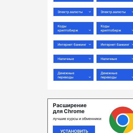
Электр.валюты
Электр.валюты
Коды
Коды
криптобирж
криптобирж
Интернет банкинг
Интернет банкинг
Наличные
Наличные
Денежные
Денежные
переводы
переводы
Расширение
для Chrome
лучшие курсы и обменники
УСТАНОВИТЬ