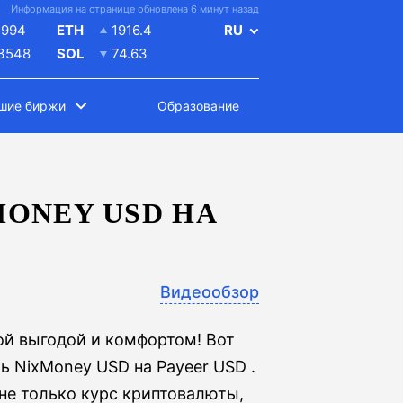
Информация на странице обновлена 6 минут назад
4994
ETH
1916.4
RU
.3548
SOL
74.63
шие биржи
Образование
ONEY USD НА
Видеообзор
й выгодой и комфортом! Вот
ь NixMoney USD на Payeer USD .
не только курс криптовалюты,