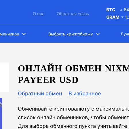
BTC
6
О нас
Обратная связь
GRAM
1
бменников
Выбрать криптобиржу
Луч
ОНЛАЙН ОБМЕН NIXM
PAYEER USD
Обратный обмен
В избранное
Обменивайте криптовалюту с максимально
список онлайн обменников, чтобы обменят
Для выбора обменного пункта учитывайте 