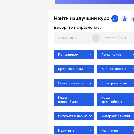
Найти наилучший курс
Выберите направление:
Популярное
Популярное
Криптовалюты
Криптовалюты
Электр.валюты
Электр.валюты
Коды
Коды
криптобирж
криптобирж
Интернет банкинг
Интернет банкинг
Наличные
Наличные