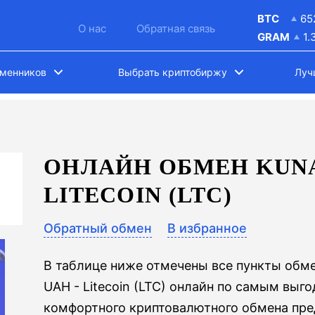
BTC
65
О нас
Обратная связь
GRAM
1.
бменников
Выбрать криптобиржу
Луч
ОНЛАЙН ОБМЕН KUNA
LITECOIN (LTC)
Обратный обмен
В избранное
В таблице ниже отмечены все пункты обм
UAH - Litecoin (LTC) онлайн по самым выг
комфортного криптовалютного обмена пр