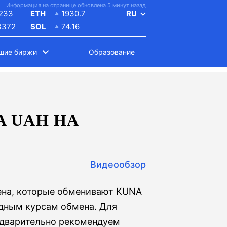
Информация на странице обновлена 5 минут назад
233
ETH
1930.7
RU
3372
SOL
74.16
шие биржи
Образование
 UAH НА
Видеообзор
ена, которые обменивают KUNA
одным курсам обмена. Для
едварительно рекомендуем