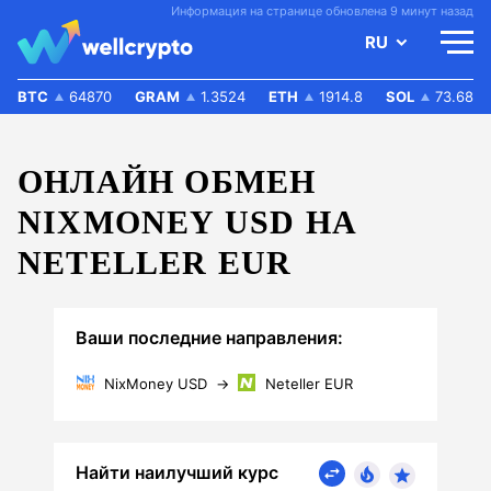
Информация на странице обновлена 9 минут назад
RU
BTC
64870
GRAM
1.3524
ETH
1914.8
SOL
73.68
ОНЛАЙН ОБМЕН
NIXMONEY USD НА
NETELLER EUR
Ваши последние направления:
NixMoney USD
→
Neteller EUR
Найти наилучший курс