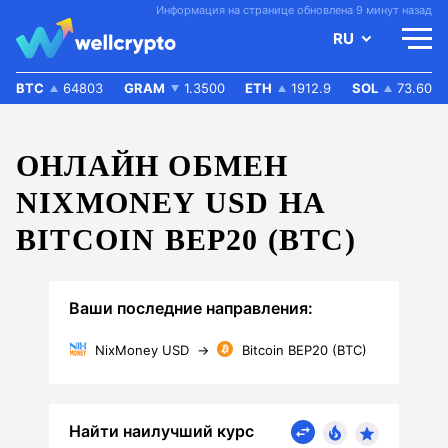
Информация на странице обновлена 9 минут назад
RU
BTC
64803
GRAM
1.3500
ETH
1912.9
SOL
73.60
ОНЛАЙН ОБМЕН
NIXMONEY USD НА
BITCOIN BEP20 (BTC)
Ваши последние направления:
NixMoney USD
→
Bitcoin BEP20 (BTC)
Найти наилучший курс