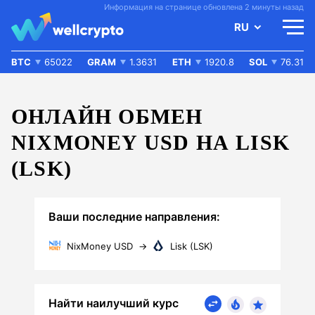
Информация на странице обновлена 2 минуты назад
RU
BTC
65022
GRAM
1.3631
ETH
1920.8
SOL
76.31
ОНЛАЙН ОБМЕН
NIXMONEY USD НА LISK
(LSK)
Ваши последние направления:
NixMoney USD
→
Lisk (LSK)
Найти наилучший курс