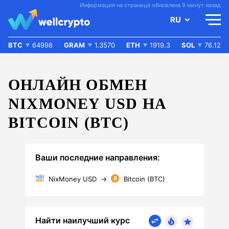
Информация на странице обновлена 9 минут назад
RU
BTC
64998
GRAM
1.3570
ETH
1919.3
SOL
76.12
ОНЛАЙН ОБМЕН
NIXMONEY USD НА
BITCOIN (BTC)
Ваши последние направления:
NixMoney USD
→
Bitcoin (BTC)
Найти наилучший курс