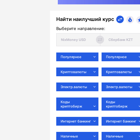
Найти наилучший курс
Выберите направление:
Популярное
Популярное
Криптовалюты
Криптовалюты
Электр.валюты
Электр.валюты
Коды
Коды
криптобирж
криптобирж
Интернет банкинг
Интернет банкинг
Наличные
Наличные