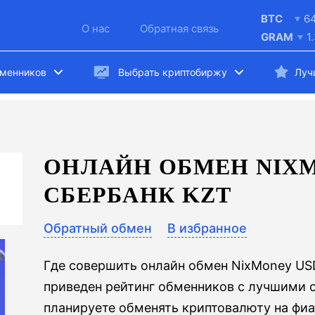
BTC
6
О нас
Обратная связь
GRAM
1
бменников
Выбрать криптобиржу
Луч
ОНЛАЙН ОБМЕН NIXM
СБЕРБАНК KZT
Обратный обмен
В избранное
Где совершить онлайн обмен NixMoney US
приведен рейтинг обменников с лучшими 
планируете обменять криптовалюту на фиа