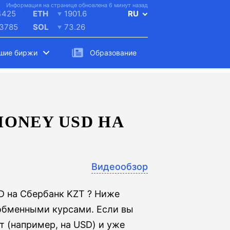
Информация на странице обновлена 6 минут назад
4425
ETH
1901.6
RU
.3785
SOL
73.26
шие биржи
Образование
ONEY USD НА
Видеообзор
D на Сбербанк KZT ? Ниже
обменными курсами. Если вы
т (например, на USD) и уже