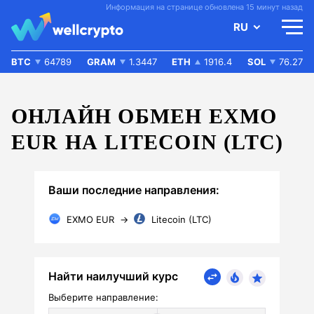
Информация на странице обновлена 15 минут назад
RU
BTC
64789
GRAM
1.3447
ETH
1916.4
SOL
76.27
ОНЛАЙН ОБМЕН EXMO
EUR НА LITECOIN (LTC)
Ваши последние направления:
EXMO EUR
→
Litecoin (LTC)
Найти наилучший курс
Выберите направление: