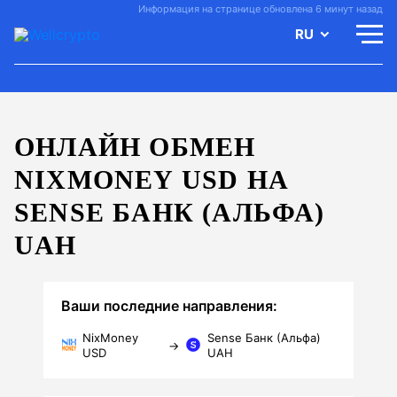
Информация на странице обновлена 6 минут назад
RU
ОНЛАЙН ОБМЕН
NIXMONEY USD НА
SENSE БАНК (АЛЬФА)
UAH
Ваши последние направления:
NixMoney
Sense Банк (Альфа)
→
USD
UAH