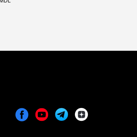
 MDL
 данным Wellcrypto, в
заны с переводом средств