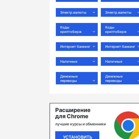
Электр.валюты
Электр.валюты
Коды
Коды
криптобирж
криптобирж
Интернет банкинг
Интернет банкинг
Наличные
Наличные
Денежные
Денежные
переводы
переводы
Расширение
для Chrome
лучшие курсы и обменники
УСТАНОВИТЬ