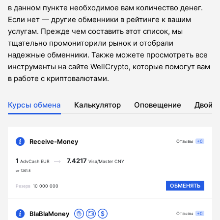
в данном пункте необходимое вам количество денег.
Если нет — другие обменники в рейтинге к вашим
услугам. Прежде чем составить этот список, мы
тщательно промониторили рынок и отобрали
надежные обменники. Также можете просмотреть все
инструменты на сайте WellCrypto, которые помогут вам
в работе с криптовалютами.
Курсы обмена
Калькулятор
Оповещение
Двойн
Receive-Money
Отзывы
+0
1
7.4217
AdvCash EUR
Visa/Master CNY
от 1261.8
ОБМЕНЯТЬ
Резерв
10 000 000
BlaBlaMoney
Отзывы
+0