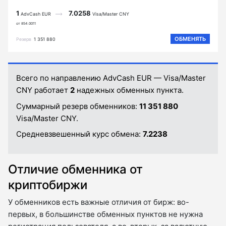
1
7.0258
AdvCash EUR
Visa/Master CNY
от 854.0011
ОБМЕНЯТЬ
Резерв
1 351 880
Всего по направлению AdvCash EUR — Visa/Master
CNY работает
2
надежных обменных пункта.
Суммарный резерв обменников:
11 351 880
Visa/Master CNY.
Средневзвешенный курс обмена:
7.2238
Отличие обменника от
криптобиржи
У обменников есть важные отличия от бирж: во-
первых, в большинстве обменных пунктов не нужна