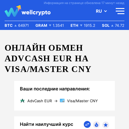
Информация на странице обновлена 17 минут назад
RU
BTC
64971
GRAM
1.3541
ETH
1915.2
SOL
74.72
ОНЛАЙН ОБМЕН
ADVCASH EUR НА
VISA/MASTER CNY
Ваши последние направления:
AdvCash EUR
→
Visa/Master CNY
Найти наилучший курс