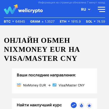
Информация на странице обновлена 7 минут назад
RU
BTC
64945
GRAM
1.3527
ETH
1915.9
SOL
74.59
ОНЛАЙН ОБМЕН
NIXMONEY EUR НА
VISA/MASTER CNY
Ваши последние направления:
NixMoney EUR
→
Visa/Master CNY
Найти наилучший курс