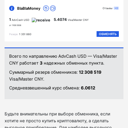
BlaBlaMoney
Отзывы
+0
1
5.4074
AdvCash USD
Visa/Master CNY
от 1109.5936
ОБМЕНЯТЬ
Резерв
1 351 880
Всего по направлению AdvCash USD — Visa/Master
CNY работает
3
надежных обменных пункта.
Суммарный резерв обменников:
12 308 519
Visa/Master CNY.
Средневзвешенный курс обмена:
6.0612
Будьте внимательны при выборе обменника, если
хотите не просто купить криптовалюту, а сделать
выгодное приобретение. Для наиболее выгодного