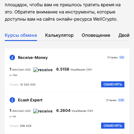
площадок, чтобы вам не пришлось тратить время на
это. Обратите внимание на инструменты, которые
доступны вам на сайте онлайн-ресурса WellCrypto.
Курсы обмена
Калькулятор
Оповещение
Двойн
Receive-Money
Отзывы
+0
1
6.5158
AdvCash USD
Visa/Master CNY
от 1500
ОБМЕНЯТЬ
Резерв
10 000 000
Ecash Expert
Отзывы
+14
1
6.2604
AdvCash USD
Visa/Master CNY
от 100
ОБМЕНЯТЬ
Резерв
956 639