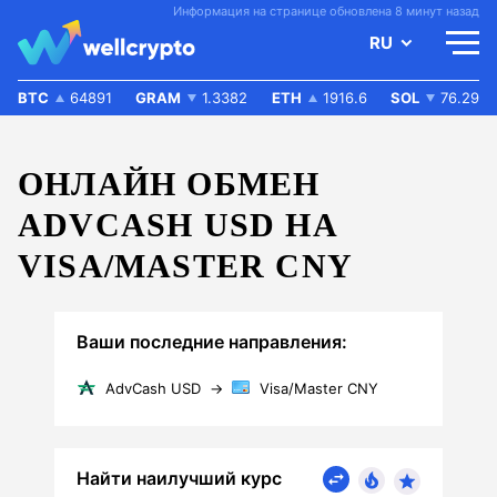
Информация на странице обновлена 8 минут назад
RU
BTC
64891
GRAM
1.3382
ETH
1916.6
SOL
76.29
ОНЛАЙН ОБМЕН
ADVCASH USD НА
VISA/MASTER CNY
Ваши последние направления:
AdvCash USD
→
Visa/Master CNY
Найти наилучший курс