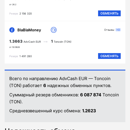
от 26.2
ОБМЕНЯТЬ
Резерв
2 156 320
BlaBlaMoney
Отзывы
+0
1.3663
1
AdvCash EUR
Toncoin (TON)
от 50.9626
ОБМЕНЯТЬ
Резерв
1 491 280
Всего по направлению AdvCash EUR — Toncoin
(TON) работает
6
надежных обменных пунктов.
Суммарный резерв обменников:
6 087 874
Toncoin
(TON).
Средневзвешенный курс обмена:
1.2623