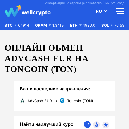
Информация на странице обновлена 9 минут назад
RU
BTC
64914
GRAM
1.3419
ETH
1920.0
SOL
76.53
ОНЛАЙН ОБМЕН
ADVCASH EUR НА
TONCOIN (TON)
Ваши последние направления:
AdvCash EUR
→
Toncoin (TON)
Найти наилучший курс