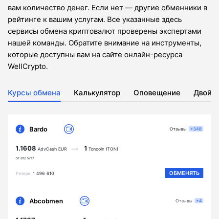
вам количество денег. Если нет — другие обменники в
рейтинге к вашим услугам. Все указанные здесь
сервисы обмена криптовалют проверены экспертами
нашей команды. Обратите внимание на инструменты,
которые доступны вам на сайте онлайн-ресурса
WellCrypto.
Курсы обмена
Калькулятор
Оповещение
Двойн
Bardo
Отзывы
+348
1.1608
1
AdvCash EUR
Toncoin (TON)
от 812.5717
ОБМЕНЯТЬ
Резерв
1 496 610
Abcobmen
Отзывы
+4