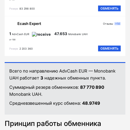
ОБМЕНЯТЬ
Резерв
83 298 800
Ecash Expert
Отзывы
+14
1
47.653
AdvCash EUR
Monobank UAH
от 100
ОБМЕНЯТЬ
Резерв
2 203 360
Всего по направлению AdvCash EUR — Monobank
UAH работает
3
надежных обменных пункта.
Суммарный резерв обменников:
87 770 890
Monobank UAH.
Средневзвешенный курс обмена:
48.9749
Принцип работы обменника