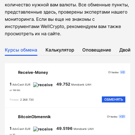
количество нужной вам валюты. Все обменные пункты,
представленные здесь, проверены экспертами нашего
мониторинга. Если вы еще не знакомы с
инструментами WellCrypto, рекомендуем вам также
просмотреть их на сайте.
Курсы обмена
Калькулятор
Оповещение
Двойн
Receive-Money
Отзывы
+0
1
49.752
AdvCash EUR
Monobank UAH
от 199.562
ОБМЕНЯТЬ
Резерв
2 268 730
BitcoinObmennik
Отзывы
+31
1
49.5196
AdvCash EUR
Monobank UAH
от 50