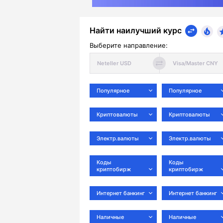
Найти наилучший курс
Выберите направление:
Популярное
Популярное
Криптовалюты
Криптовалюты
Электр.валюты
Электр.валюты
Коды
Коды
криптобирж
криптобирж
Интернет банкинг
Интернет банкинг
Наличные
Наличные