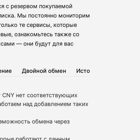
я с резервом покупаемой
списка. Мы постоянно мониторим
олько те сервисы, которые
рвые, ознакомьтесь также со
сами — они будут для вас
ение
Двойной обмен
История
er CNY нет соответствующих
аботаем над добавлением таких
озможность обмена через
торые работают с данным