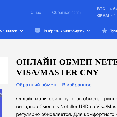
BTC
6
О нас
Обратная связь
GRAM
1
бменников
Выбрать криптобиржу
Луч
ОНЛАЙН ОБМЕН NETE
VISA/MASTER CNY
Обратный обмен
В избранное
Онлайн мониторинг пунктов обмена крипт
выгодно обменять Neteller USD на Visa/Mas
регулярно обновляется. Для комфортного