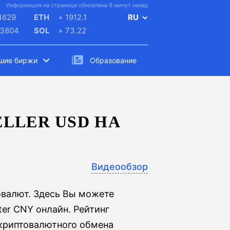
Информация на странице обновлена 8 минут назад
4629
ETH
1912.1
RU
.3804
SOL
73.22
шие биржи
Образование
LLER USD НА
Видеообзор
овалют. Здесь Вы можете
ter CNY онлайн. Рейтинг
 криптовалютного обмена