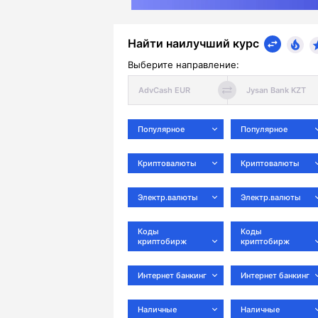
Найти наилучший курс
Выберите направление:
Популярное
Популярное
Криптовалюты
Криптовалюты
Электр.валюты
Электр.валюты
Коды
Коды
криптобирж
криптобирж
Интернет банкинг
Интернет банкинг
Наличные
Наличные