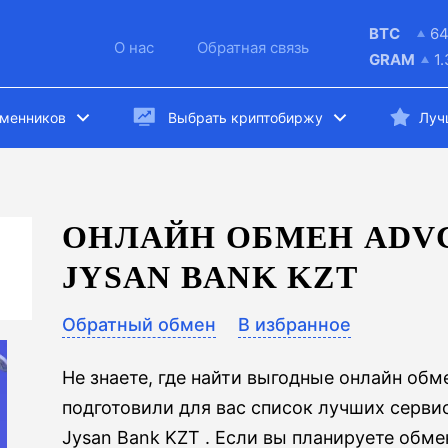
BTC
6
О нас
Обратная связь
GRAM
1
бменников
Выбрать криптобиржу
Луч
ОНЛАЙН ОБМЕН ADVC
JYSAN BANK KZT
Обратный обмен
В избранное
Не знаете, где найти выгодные онлайн об
подготовили для вас список лучших серви
Jysan Bank KZT . Если вы планируете обме