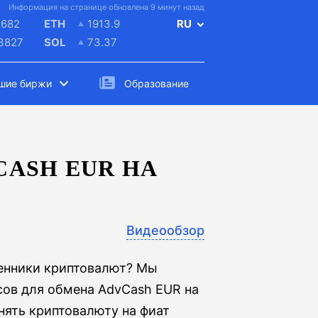
Информация на странице обновлена 9 минут назад
4682
ETH
1913.9
RU
.3827
SOL
73.37
шие биржи
Образование
ASH EUR НА
Видеообзор
менники криптовалют? Мы
сов для обмена AdvCash EUR на
нять криптовалюту на фиат