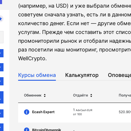
(например, на USD) и уже выбрали обмен
советуем сначала узнать, есть ли в данно
количество денег. Если нет — другие обме
услугам. Прежде чем составить этот спис
промониторили рынок и отобрали надежны
раз посетили наш мониторинг, просмотрит
WellCrypto.
Курсы обмена
Калькулятор
Оповещ
Обменник
Отдаёте
Получ
1
AdvCash EUR
Ecash Expert
520.9
от 100
BitcoinObmennik