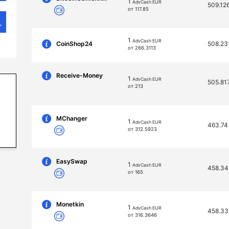
1
AdvCash EUR
509.12
от 117.85
1
AdvCash EUR
CoinShop24
508.23
от 266.3113
Receive-Money
1
AdvCash EUR
505.81
от 213
MChanger
1
AdvCash EUR
463.7
от 312.5923
EasySwap
1
AdvCash EUR
458.3
от 165
Monetkin
1
AdvCash EUR
458.3
от 316.3646