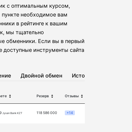
ник с оптимальным курсом,
м пункте необходимое вам
нники в рейтинге к вашим
ок, мы тщательно
е обменники. Если вы в первый
е доступные инструменты сайта
ение
Двойной обмен
История
аете
Резерв
Отзывы
09
118 586 000
+14
Jysan Bank KZT