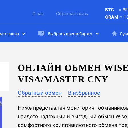
BTC
65
О нас
Обратная связь
GRAM
1
бменников
Выбрать криптобиржу
Луч
ОНЛАЙН ОБМЕН WISE
VISA/MASTER CNY
Обратный обмен
В избранное
Ниже представлен мониторинг обменников
найдете надежный и выгодный обмен Wise 
комфортного криптовалютного обмена пр