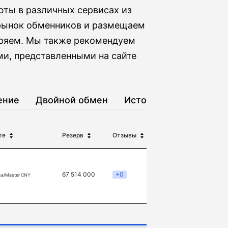
юты в различных сервисах из
 рынок обменников и размещаем
бряем. Мы также рекомендуем
ми, представленными на сайте
ение
Двойной обмен
История
те
Резерв
Отзывы
67 514 000
+0
sa/Master CNY