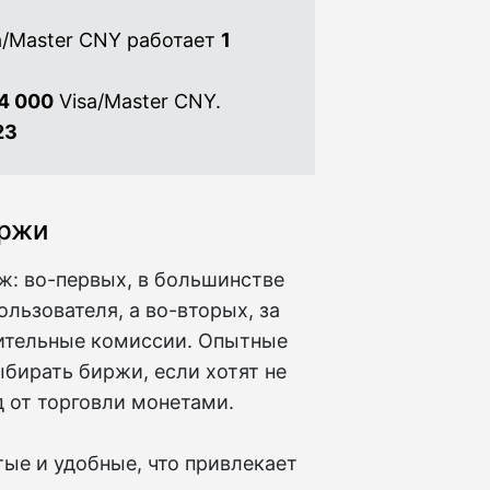
a/Master CNY работает
1
4 000
Visa/Master CNY.
23
иржи
ж: во-первых, в большинстве
льзователя, а во-вторых, за
ительные комиссии. Опытные
бирать биржи, если хотят не
д от торговли монетами.
ые и удобные, что привлекает