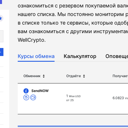
ознакомиться с резервом покупаемой вал
нашего списка. Мы постоянно мониторим
в списке только те сервисы, которые одо
вам ознакомиться с другими инструмента
WellCrypto.
Курсы обмена
Калькулятор
Оповещ
Обменник
Отдаёте
Получае
SendNOW
1
Wise USD
6.0823
Vi
от 25