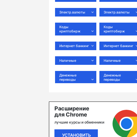
Электр.валюты
Электр.валюты
Коды
Коды
криптобирж
криптобирж
Интернет банкинг
Интернет банкинг
Наличные
Наличные
Денежные
Денежные
переводы
переводы
Расширение
для Chrome
лучшие курсы и обменники
УСТАНОВИТЬ