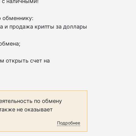
 с наличными!
о обменнику:
ка и продажа крипты за доллары
обмена;
м открыть счет на
еятельность по обмену
 также не оказывает
Подробнее