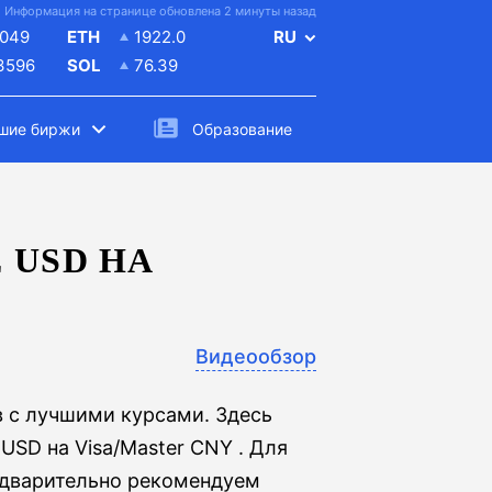
Информация на странице обновлена 2 минуты назад
049
ETH
1922.0
RU
.3596
SOL
76.39
шие биржи
Образование
 USD НА
Видеообзор
 с лучшими курсами. Здесь
USD на Visa/Master CNY . Для
едварительно рекомендуем