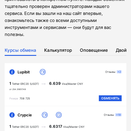
тщательно проверен администраторами нашего
сервиса. Если вы зашли на наш сайт впервые,
ознакомьтесь также со всеми доступными
инструментами и сервисами — они будут для вас
полезны.
Курсы обмена
Калькулятор
Оповещение
Двойн
Lupibit
Отзывы
+2
1
6.639
Tether ERC20 (USDT)
Visa/Master CNY
от 254.31851749
ОБМЕНЯТЬ
Резерв
708 725
Crypcie
Отзывы
+19
1
6.6317
Tether ERC20 (USDT)
Visa/Master CNY