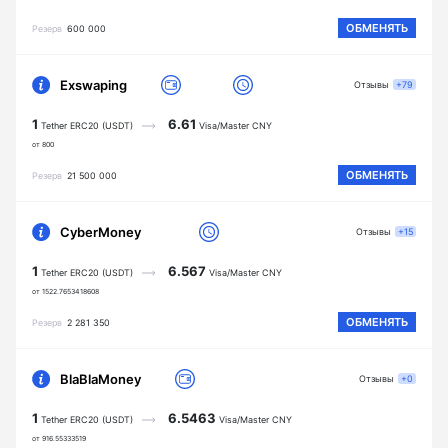
ОБМЕНЯТЬ
Резерв
600 000
Exswaping
Отзывы
+79
1
6.61
Tether ERC20 (USDT)
Visa/Master CNY
от 800
ОБМЕНЯТЬ
Резерв
21 500 000
CyberMoney
Отзывы
+15
1
6.567
Tether ERC20 (USDT)
Visa/Master CNY
от 1522.7653418608
ОБМЕНЯТЬ
Резерв
2 281 350
BlaBlaMoney
Отзывы
+0
1
6.5463
Tether ERC20 (USDT)
Visa/Master CNY
от 916.55333519