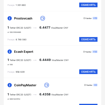
ОБМЕНЯТЬ
Резерв
1 351 880
Prostovcash
Отзывы
+15
1
6.4477
Tether ERC20 (USDT)
Visa/Master CNY
от 930.55934669
ОБМЕНЯТЬ
Резерв
6 748 080
Ecash Expert
Отзывы
+14
1
6.4449
Tether ERC20 (USDT)
Visa/Master CNY
от 500
ОБМЕНЯТЬ
Резерв
956 639
CoinPayMaster
Отзывы
+0
1
6.4358
Tether ERC20 (USDT)
Visa/Master CNY
от 608.13249152