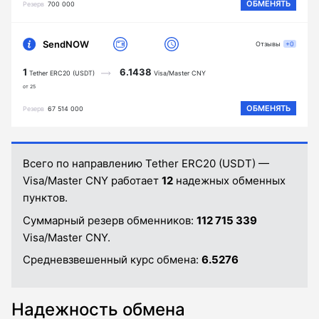
ОБМЕНЯТЬ
Резерв
700 000
SendNOW
Отзывы
+0
1
6.1438
Tether ERC20 (USDT)
Visa/Master CNY
от 25
ОБМЕНЯТЬ
Резерв
67 514 000
Всего по направлению Tether ERC20 (USDT) —
Visa/Master CNY работает
12
надежных обменных
пунктов.
Суммарный резерв обменников:
112 715 339
Visa/Master CNY.
Средневзвешенный курс обмена:
6.5276
Надежность обмена