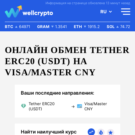
Информация на странице обновлена 13 минут назад
RU
BTC
64971
GRAM
1.3541
ETH
1915.2
SOL
74.72
ОНЛАЙН ОБМЕН TETHER
ERC20 (USDT) НА
VISA/MASTER CNY
Ваши последние направления:
Tether ERC20
Visa/Master
→
(USDT)
CNY
Найти наилучший курс