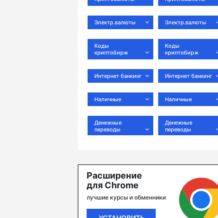
Электр.валюты
Электр.валюты
Коды
Коды
криптобирж
криптобирж
Интернет банкинг
Интернет банкинг
Наличные
Наличные
Денежные
Денежные
переводы
переводы
Расширение
для Chrome
лучшие курсы и обменники
УСТАНОВИТЬ