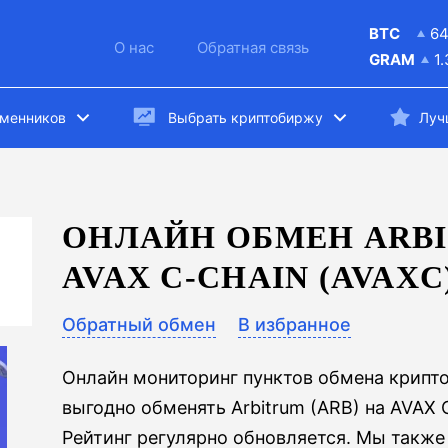
BTC
6
О нас
Обратная связь
GRAM
1
бменников
Выбрать криптобиржу
Луч
ОНЛАЙН ОБМЕН ARBI
AVAX C-CHAIN (AVAXC
Обратный обмен
В избранное
Онлайн мониторинг пунктов обмена крипт
выгодно обменять Arbitrum (ARB) на AVAX 
Рейтинг регулярно обновляется. Мы также