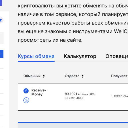
криптовалюты вы хотите обменять на обыч
наличие в том сервисе, который планируе
проверяем качество работы всех обменник
вы еще не знакомы с инструментами WellC
просмотреть их на сайте.
Курсы обмена
Калькулятор
Оповещ
Обменник
Отдаёте
Получает
Receive-
83.1921
Money
Arbitrum (ARB)
1
AVAX C-Cha
от 4798.4645