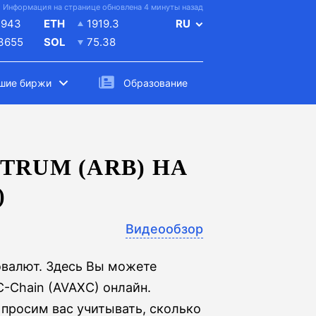
Информация на странице обновлена 4 минуты назад
4943
ETH
1919.3
RU
.3655
SOL
75.38
шие биржи
Образование
TRUM (ARB) НА
)
Видеообзор
овалют. Здесь Вы можете
C-Chain (AVAXC) онлайн.
 просим вас учитывать, сколько