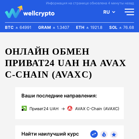
Информация на странице обновлена 4 минуты назад
RU
BTC
64991
GRAM
1.3407
ETH
1921.8
SOL
76.68
ОНЛАЙН ОБМЕН
ПРИВАТ24 UAH НА AVAX
C-CHAIN (AVAXC)
Ваши последние направления:
Приват24 UAH
→
AVAX C-Chain (AVAXC)
Найти наилучший курс