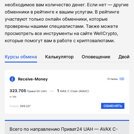
необходимое вам количество денег. Если нет — другие
обменники в рейтинге к вашим услугам. В рейтинге
участвуют только онлайн обменники, которые
проверены нашими специалистами. Также можете
просмотреть все инструменты на сайте WellCrypto,
которые помогут вам в работе с криптовалютами.
Курсы обмена
Калькулятор
Оповещение
Двойн
Receive-Money
Отзывы
+0
323.705
1
Приват24 UAH
AVAX C-Chain (AVAXC)
от 500
ОБМЕНЯТЬ
Резерв
999.227
Всего по направлению Приват24 UAH — AVAX C-