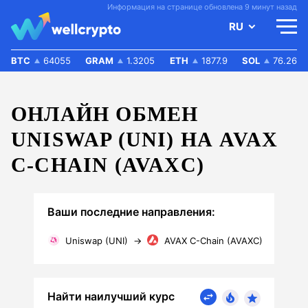
Информация на странице обновлена 9 минут назад
RU
BTC
64055
GRAM
1.3205
ETH
1877.9
SOL
76.26
ОНЛАЙН ОБМЕН
UNISWAP (UNI) НА AVAX
C-CHAIN (AVAXC)
Ваши последние направления:
Uniswap (UNI)
→
AVAX C-Chain (AVAXC)
Найти наилучший курс