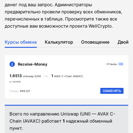
денег под ваш запрос. Администраторы
предварительно провели проверку всех обменников,
перечисленных в таблице. Просмотрите также все
доступные вам возможности проекта WellCrypto.
Курсы обмена
Калькулятор
Оповещение
Двойн
Receive-Money
Отзывы
+0
1.6513
1
Uniswap (UNI)
AVAX C-Chain (AVAXC)
от 125.1878
ОБМЕНЯТЬ
Резерв
999.227
Всего по направлению Uniswap (UNI) — AVAX C-
Chain (AVAXC) работает
1
надежный обменный
пункт.