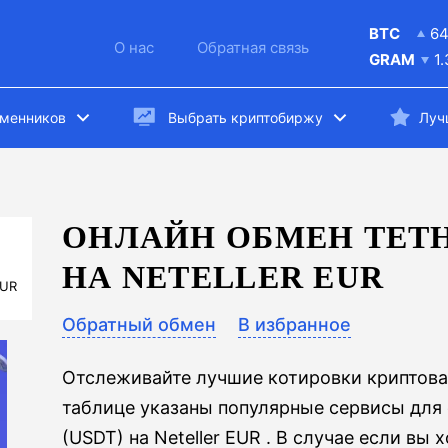
BTC
6
О нас
Обратная связь
GRAM
1
бменников
Выбрать криптобиржу
Луч
ОНЛАЙН ОБМЕН TETH
НА NETELLER EUR
EUR
Обратный обмен
В избранное
Отслеживайте лучшие котировки криптова
таблице указаны популярные сервисы для 
(USDT) на Neteller EUR . В случае если вы