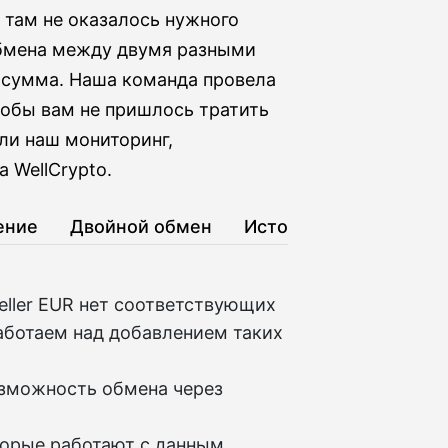
 там не оказалось нужного
обмена между двумя разными
я сумма. Наша команда провела
обы вам не пришлось тратить
или наш мониторинг,
 WellCrypto.
ение
Двойной обмен
История
eller EUR нет соответствующих
аботаем над добавлением таких
озможность обмена через
торые работают с данным