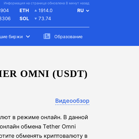
Информация на странице обновлена 8 минут назад
4904
ETH
1914.0
RU
.3306
SOL
73.74
шие биржи
Образование
ER OMNI (USDT)
Видеообзор
лют в режиме онлайн. В данной
онлайн обмена Tether Omni
 хотите обменять криптовалюту в