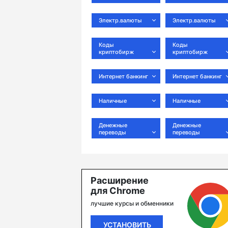
Электр.валюты
Электр.валюты
Коды
Коды
криптобирж
криптобирж
Интернет банкинг
Интернет банкинг
Наличные
Наличные
Денежные
Денежные
переводы
переводы
Расширение
для Chrome
лучшие курсы и обменники
УСТАНОВИТЬ