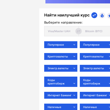
Найти наилучший курс
Выберите направление:
Популярное
Популярное
Криптовалюты
Криптовалюты
Электр.валюты
Электр.валюты
Коды
Коды
криптобирж
криптобирж
Интернет банкинг
Интернет банкинг
Наличные
Наличные