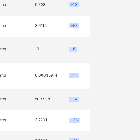
0.708
+13
(BTC)
3.6114
+58
(BTC)
10
+6
(BTC)
0.00035914
+11
(BTC)
503.908
+14
(BTC)
3.2201
+33
(BTC)