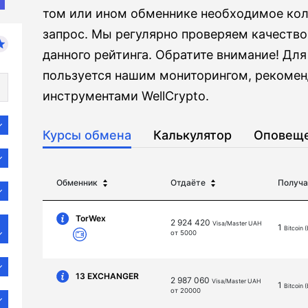
том или ином обменнике необходимое кол
запрос. Мы регулярно проверяем качество
данного рейтинга. Обратите внимание! Для 
пользуется нашим мониторингом, рекомен
инструментами WellCrypto.
Курсы обмена
Калькулятор
Оповещ
Обменник
Отдаёте
Получа
TorWex
2 924 420
Visa/Master UAH
1
Bitcoin 
от 5000
13 EXCHANGER
2 987 060
Visa/Master UAH
1
Bitcoin 
от 20000