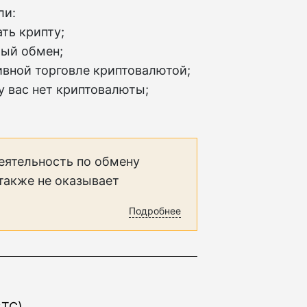
ли:
ть крипту;
рый обмен;
тивной торговле криптовалютой;
 у вас нет криптовалюты;
еятельность по обмену
 также не оказывает
Подробнее
BTC)