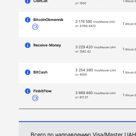
CoinCat
1
Bitcoin 
от 1500
BitcoinObmennik
3 176 590
Visa/Master UAH
1
Bitcoin 
от 31765.9473
Receive-Money
3 229 420
Visa/Master UAH
1
Bitcoin 
от 1582.42
3 254 360
Visa/Master UAH
BitCash
1
Bitcoin 
от 4000
FinbitFlow
3 669 460
Visa/Master UAH
1
Bitcoin 
от 917.37
Всего по направлению Visa/Master UAH