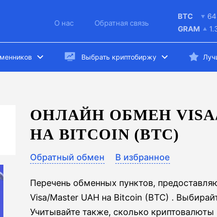
BTC
64
О нас
Обратная связь
GRAM
1.
бменников
Выбрать криптобиржу
Луч
ОНЛАЙН ОБМЕН VISA
НА BITCOIN (BTC)
Обратный обмен
В избранное
Перечень обменных пунктов, предоставля
Visa/Master UAH на Bitcoin (BTC) . Выбира
Учитывайте также, сколько криптовалюты в