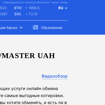
Информация на странице обновлена 7 минут назад
533
ETH
1908.5
RU
3387
SOL
73.12
шие биржи
Образование
/MASTER UAH
Видеообзор
ющих услуги онлайн обмена
йте самые выгодные котировки.
ы хотите обменять, и есть ли в