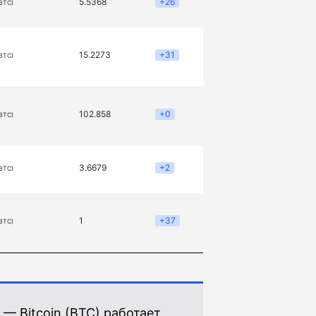
5.5368
+26
(BTC)
15.2273
+31
(BTC)
102.858
+0
(BTC)
3.6679
+2
(BTC)
1
+37
(BTC)
 — Bitcoin (BTC) работает