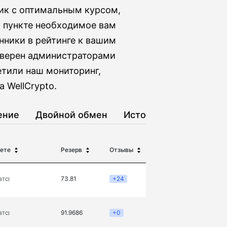
ник с оптимальным курсом,
м пункте необходимое вам
нники в рейтинге к вашим
оверен администраторами
етили наш мониторинг,
 WellCrypto.
ение
Двойной обмен
История
ете
Резерв
Отзывы
73.81
+24
(BTC)
91.9686
+0
(BTC)