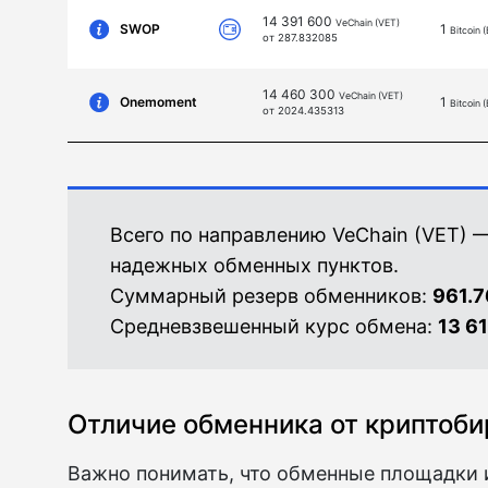
14 391 600
VeChain (VET)
SWOP
1
Bitcoin 
от 287.832085
14 460 300
VeChain (VET)
Onemoment
1
Bitcoin 
от 2024.435313
Всего по направлению VeChain (VET) —
надежных обменных пунктов.
Суммарный резерв обменников:
961.
Средневзвешенный курс обмена:
13 6
Отличие обменника от криптоб
Важно понимать, что обменные площадки 