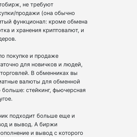
птобирж, не требуют
купки/продажи (она обычно
витый функционал: кроме обмена
тка и хранения криптовалют, и
деров.
по покупке и продаже
аточно для новичков и людей,
торговлей. В обменниках вы
иатные валюты для обменной
о больше: стейкинг, фьючерсная
угое.
ник подходит больше еще и
вод и вывод. А биржи
пополнение и вывод с которого