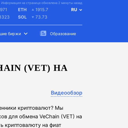
Информация на странице обновлена 2 минуты назад
971
ETH
1915.7
RU
.3323
SOL
73.73
шие биржи
Образование
AIN (VET) НА
Видеообзор
менники криптовалют? Мы
ов для обмена VeChain (VET) на
ть криптовалюту на фиат