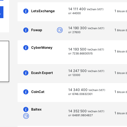
14 111 400
VeChain (VET)
LetsExchange
1
Bitcoin 
от 44000
14 190 300
VeChain (VET)
Fswap
1
Bitcoin 
от 27600
CyberMoney
14 193 500
VeChain (VET)
1
Bitcoin 
от 7238.66830515
14 247 500
VeChain (VET)
Ecash Expert
1
Bitcoin 
от 12000
14 340 400
VeChain (VET)
CoinCat
1
Bitcoin 
от 6746.00632301
Baltex
14 352 500
VeChain (VET)
1
Bitcoin 
от 64691.9804827