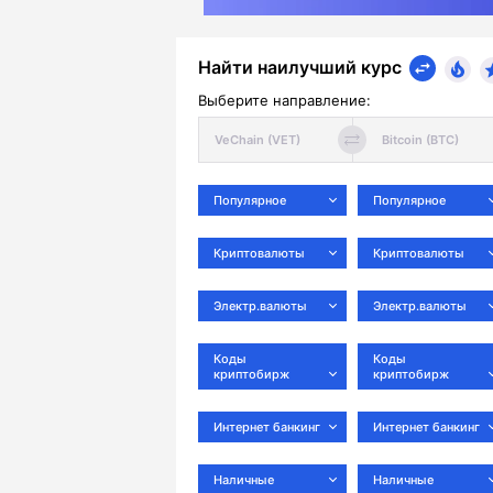
Найти наилучший курс
Выберите направление:
Популярное
Популярное
Криптовалюты
Криптовалюты
Электр.валюты
Электр.валюты
Коды
Коды
криптобирж
криптобирж
Интернет банкинг
Интернет банкинг
Наличные
Наличные