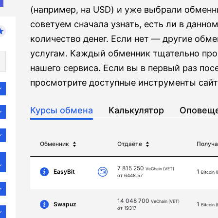
(например, на USD) и уже выбрали обмен
советуем сначала узнать, есть ли в данно
количество денег. Если нет — другие обме
услугам. Каждый обменник тщательно пр
нашего сервиса. Если вы в первый раз пос
просмотрите доступные инструменты сайта
Курсы обмена
Калькулятор
Оповещ
Обменник
Отдаёте
Получа
7 815 250
VeChain (VET)
EasyBit
1
Bitcoin 
от 6448.57
14 048 700
VeChain (VET)
Swapuz
1
Bitcoin 
от 19317