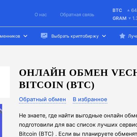
BTC
64
О нас
Обратная связь
GRAM
1
бменников
Выбрать криптобиржу
Луч
ОНЛАЙН ОБМЕН VECH
BITCOIN (BTC)
Обратный обмен
В избранное
Не знаете, где найти выгодные онлайн об
подготовили для вас список лучших сервис
Bitcoin (BTC) . Если вы планируете обменя