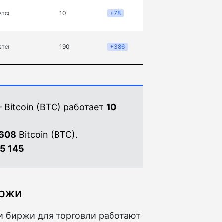
10
+78
(BTC)
190
+386
(BTC)
 Bitcoin (BTC) работает
10
7608
Bitcoin (BTC).
15 145
иржи
и биржи для торговли работают