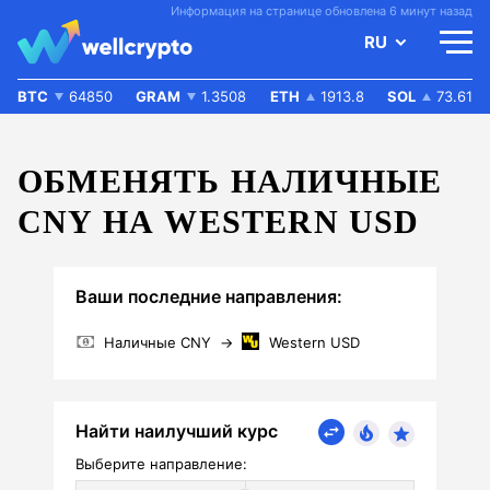
Информация на странице обновлена 6 минут назад
RU
BTC
64850
GRAM
1.3508
ETH
1913.8
SOL
73.61
ОБМЕНЯТЬ НАЛИЧНЫЕ
CNY НА WESTERN USD
Ваши последние направления:
Наличные CNY
→
Western USD
Найти наилучший курс
Выберите направление: