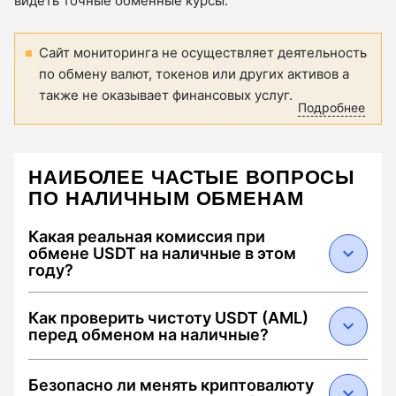
видеть точные обменные курсы.
Сайт мониторинга не осуществляет деятельность
по обмену валют, токенов или других активов а
также не оказывает финансовых услуг.
Подробнее
НАИБОЛЕЕ ЧАСТЫЕ ВОПРОСЫ
ПО НАЛИЧНЫМ ОБМЕНАМ
Какая реальная комиссия при
обмене USDT на наличные в этом
году?
В 2026 году средняя суммарная комиссия
Как проверить чистоту USDT (AML)
составляет от 0.5% до 2.5%. Она складывается
перед обменом на наличные?
из: 1) спреда обменника (0.1–1.5%), 2) сетевого
сбора Tron за перевод USDT (около $1.5–3 при
Чтобы избежать блокировки средств,
Безопасно ли менять криптовалюту
наличии энергии) и 3) комиссии за
выбирайте обменники с меткой "Low AML Risk".