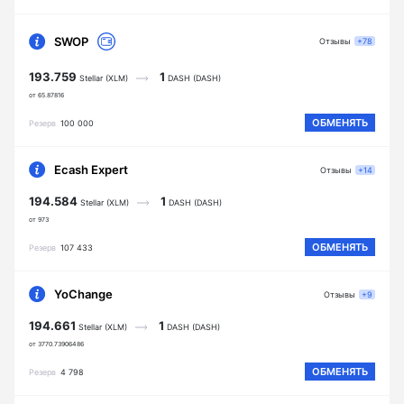
SWOP
Отзывы
+78
193.759
1
Stellar (XLM)
DASH (DASH)
от 65.87816
ОБМЕНЯТЬ
Резерв
100 000
Ecash Expert
Отзывы
+14
194.584
1
Stellar (XLM)
DASH (DASH)
от 973
ОБМЕНЯТЬ
Резерв
107 433
YoChange
Отзывы
+9
194.661
1
Stellar (XLM)
DASH (DASH)
от 3770.73906486
ОБМЕНЯТЬ
Резерв
4 798