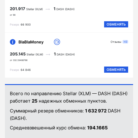
201.917
1
Stellar (XLM)
DASH (DASH)
от 90
ОБМЕНЯТЬ
Резерв
66 900
BlaBlaMoney
Отзывы
+0
205.145
1
Stellar (XLM)
DASH (DASH)
от 332.33466766
ОБМЕНЯТЬ
Резерв
64 846
Всего по направлению Stellar (XLM) — DASH (DASH)
работает
25
надежных обменных пунктов.
Суммарный резерв обменников:
1 632 972
DASH
(DASH).
Средневзвешенный курс обмена:
194.1665