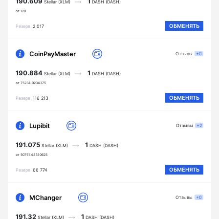
190.609
1
Stellar (XLM)
DASH (DASH)
от 120
ОБМЕНЯТЬ
Резерв
2 017
CoinPayMaster
Отзывы
+0
190.884
1
Stellar (XLM)
DASH (DASH)
от 75234.0234375
ОБМЕНЯТЬ
Резерв
116 213
Lupibit
Отзывы
+2
191.075
1
Stellar (XLM)
DASH (DASH)
от 50751.44140625
ОБМЕНЯТЬ
Резерв
66 774
MChanger
Отзывы
+0
191.32
1
Stellar (XLM)
DASH (DASH)