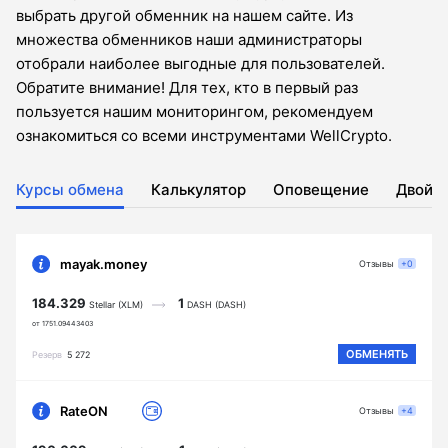
выбрать другой обменник на нашем сайте. Из
множества обменников наши администраторы
отобрали наиболее выгодные для пользователей.
Обратите внимание! Для тех, кто в первый раз
пользуется нашим мониторингом, рекомендуем
ознакомиться со всеми инструментами WellCrypto.
Курсы обмена
Калькулятор
Оповещение
Двойн
mayak.money
Отзывы
+0
184.329
1
Stellar (XLM)
DASH (DASH)
от 1751.09443403
ОБМЕНЯТЬ
Резерв
5 272
RateON
Отзывы
+4