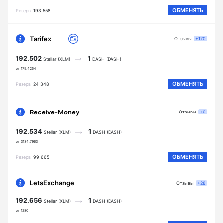
ОБМЕНЯТЬ
Резерв
193 558
Tarifex
Отзывы
+170
192.502
1
Stellar (XLM)
DASH (DASH)
от 175.4254
ОБМЕНЯТЬ
Резерв
24 348
Receive-Money
Отзывы
+0
192.534
1
Stellar (XLM)
DASH (DASH)
от 3134.7963
ОБМЕНЯТЬ
Резерв
99 665
LetsExchange
Отзывы
+28
192.656
1
Stellar (XLM)
DASH (DASH)
от 1280