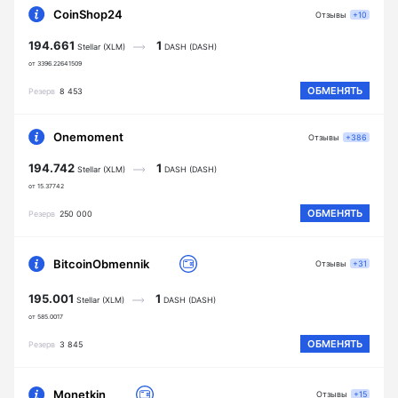
CoinShop24
Отзывы
+10
194.661
1
Stellar (XLM)
DASH (DASH)
от 3396.22641509
ОБМЕНЯТЬ
Резерв
8 453
Onemoment
Отзывы
+386
194.742
1
Stellar (XLM)
DASH (DASH)
от 15.37742
ОБМЕНЯТЬ
Резерв
250 000
BitcoinObmennik
Отзывы
+31
195.001
1
Stellar (XLM)
DASH (DASH)
от 585.0017
ОБМЕНЯТЬ
Резерв
3 845
Monetkin
Отзывы
+15